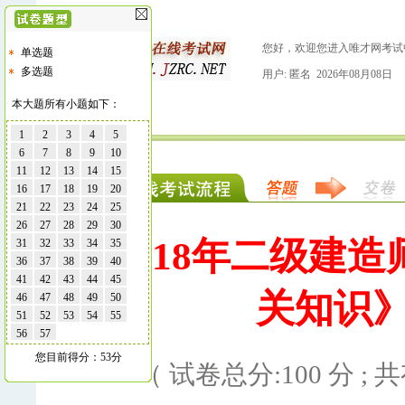
您好，欢迎您进入唯才网考试
单选题
多选题
用户: 匿名 2026年08月08日
本大题所有小题如下：
1
2
3
4
5
6
7
8
9
10
11
12
13
14
15
16
17
18
19
20
21
22
23
24
25
26
27
28
29
30
2018年二级建
31
32
33
34
35
36
37
38
39
40
41
42
43
44
45
关知识》
46
47
48
49
50
51
52
53
54
55
56
57
您目前得分：53分
（ 试卷总分:100 分 ; 