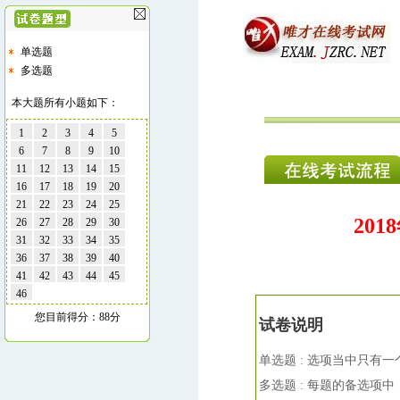
单选题
多选题
本大题所有小题如下：
1
2
3
4
5
6
7
8
9
10
11
12
13
14
15
16
17
18
19
20
21
22
23
24
25
20
26
27
28
29
30
31
32
33
34
35
36
37
38
39
40
41
42
43
44
45
46
您目前得分：88分
试卷说明
单选题 : 选项当中只有
多选题 : 每题的备选项